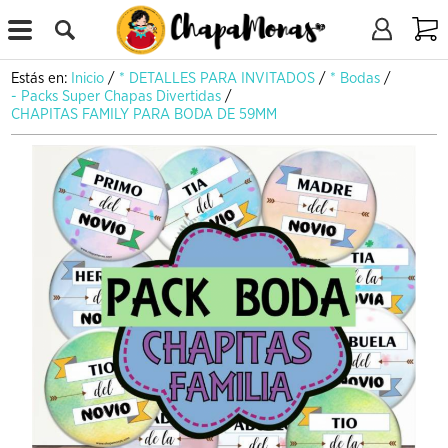
X
Estás en:
Inicio
/
* DETALLES PARA INVITADOS
/
* Bodas
/
- Packs Super Chapas Divertidas
/
CHAPITAS FAMILY PARA BODA DE 59MM