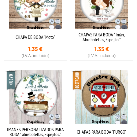
CHAPAS PARA BODA " Imán,
CHAPA DE BODA "Moto"
Abrebotellas, Espejito.."
1.35
€
1.35
€
(I.V.A. incluido)
(I.V.A. incluido)
IMANES PERSONALIZADOS PARA
CHAPAS PARA BODA "FURGO"
BODA " abrebotellas, Espejitos.."