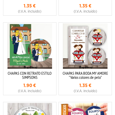
1.35
€
1.35
€
(I.V.A. incluido)
(I.V.A. incluido)
CHAPAS CON RETRATO ESTILO
CHAPAS PARA BODA MY AMORE
SIMPSONS
"Varios colores de pelo"
1.90
€
1.35
€
(I.V.A. incluido)
(I.V.A. incluido)