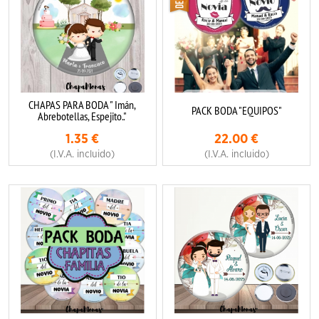
CHAPAS PARA BODA " Imán,
PACK BODA "EQUIPOS"
Abrebotellas, Espejito.."
1.35
€
22.00
€
(I.V.A. incluido)
(I.V.A. incluido)