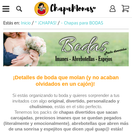
X
Estás en:
Inicio
/
* ¡CHAPAS!
/
- Chapas para BODAS
¡Detalles de boda que molan (y no acaban
olvidados en un cajón)!
Si estás organizando tu boda y quieres sorprender a tus
invitados con algo
original, divertido, personalizado y
chulisimoo
, estás en el sitio perfecto.
Tenemos los packs de
chapas divertidos que sacan
carcajadas
,
preciosos imanes que se quedan pegados
(literalmente y emocionalmente)
,
abrebotellas que abren más
de una sonrisa y
espejitos que dicen ¡qué guap@ estás!