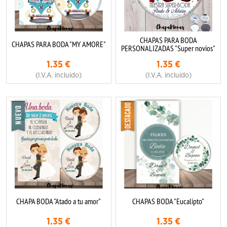
CHAPAS PARA BODA
CHAPAS PARA BODA "MY AMORE"
PERSONALIZADAS "Super novios"
1.35
€
1.35
€
(I.V.A. incluido)
(I.V.A. incluido)
CHAPA BODA "Atado a tu amor"
CHAPAS BODA "Eucalipto"
1.35
€
1.35
€