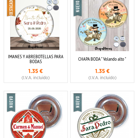
IMANES Y ABREBOTELLAS PARA
CHAPA BODA " Volando alto "
BODAS
1.35
€
1.35
€
(I.V.A. incluido)
(I.V.A. incluido)