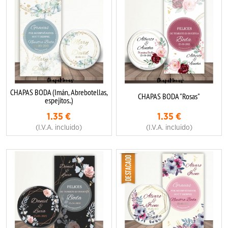
CHAPAS BODA (Imán, Abrebotellas,
CHAPAS BODA "Rosas"
espejitos..)
1.35
€
1.35
€
(I.V.A. incluido)
(I.V.A. incluido)