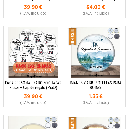
39.90
€
64.00
€
(I.V.A. incluido)
(I.V.A. incluido)
PACK PERSONALIZADO 50 CHAPAS
IMANES Y ABREBOTELLAS PARA
Frases + Caja de regalo (Mod2)
BODAS
39.90
€
1.35
€
(I.V.A. incluido)
(I.V.A. incluido)