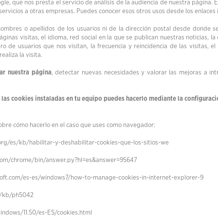
gle, que nos presta el servicio de análisis de la audiencia de nuestra página.
 servicios a otras empresas. Puedes conocer esos otros usos desde los enlaces 
ombres o apellidos de los usuarios ni de la dirección postal desde donde s
nas visitas, el idioma, red social en la que se publican nuestras noticias, la
 de usuarios que nos visitan, la frecuencia y reincidencia de las visitas, e
aliza la visita.
ar nuestra página
, detectar nuevas necesidades y valorar las mejoras a int
r las cookies instaladas en tu equipo puedes hacerlo mediante la configurac
obre cómo hacerlo en el caso que uses como navegador:
org/es/kb/habilitar-y-deshabilitar-cookies-que-los-sitios-we
.com/chrome/bin/answer.py?hl=es&answer=95647
soft.com/es-es/windows7/how-to-manage-cookies-in-internet-explorer-9
m/kb/ph5042
indows/11.50/es-ES/cookies.html