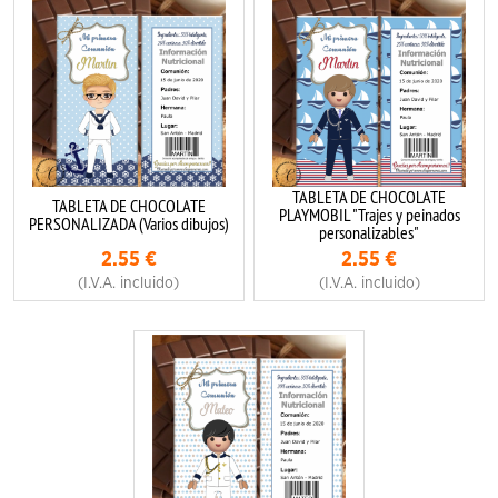
TABLETA DE CHOCOLATE
TABLETA DE CHOCOLATE
PLAYMOBIL "Trajes y peinados
PERSONALIZADA (Varios dibujos)
personalizables"
2.55
€
2.55
€
(I.V.A. incluido)
(I.V.A. incluido)