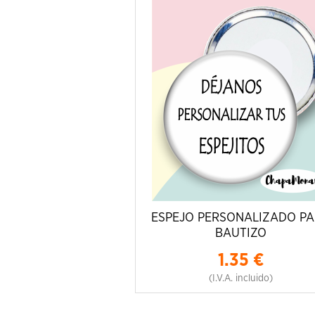
ESPEJO PERSONALIZADO P
BAUTIZO
1.35
€
(I.V.A. incluido)