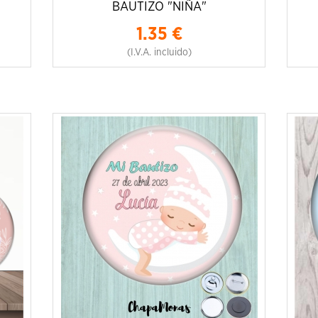
BAUTIZO "NIÑA"
1.35
€
(I.V.A. incluido)