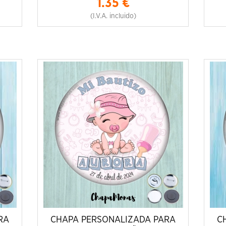
1.35
€
(I.V.A. incluido)
RA
CHAPA PERSONALIZADA PARA
C