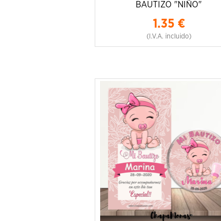
BAUTIZO "NIÑO"
1.35
€
(I.V.A. incluido)