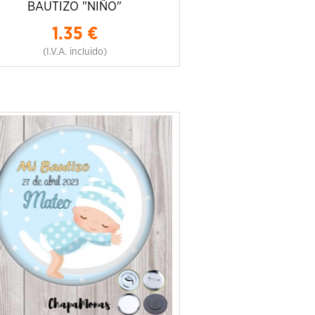
BAUTIZO "NIÑO"
1.35
€
(I.V.A. incluido)