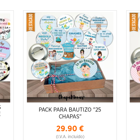
S
PACK PARA BAUTIZO "25
E
CHAPAS"
29.90
€
(I.V.A. incluido)