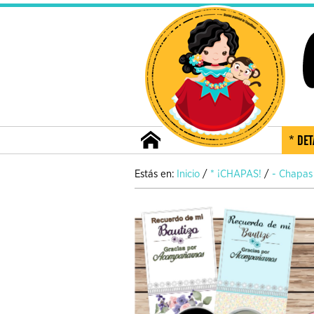
* DET
Estás en:
Inicio
/
* ¡CHAPAS!
/
- Chapa