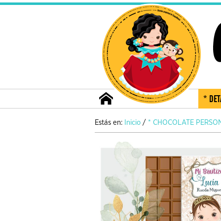
* DET
Estás en:
Inicio
/
* CHOCOLATE PERSO