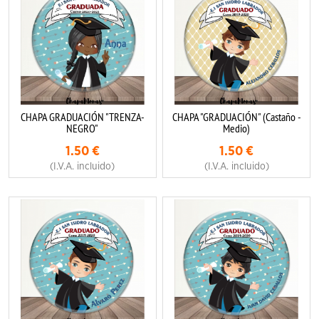
CHAPA GRADUACIÓN "TRENZA-
CHAPA "GRADUACIÓN" (Castaño -
NEGRO"
Medio)
1.50
€
1.50
€
(I.V.A. incluido)
(I.V.A. incluido)