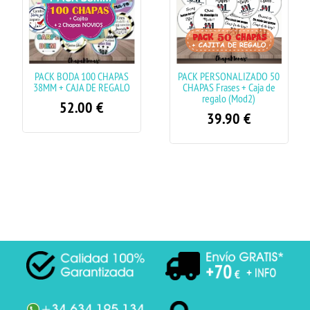
PACK BODA 100 CHAPAS
PACK PERSONALIZADO 50
38MM + CAJA DE REGALO
CHAPAS Frases + Caja de
regalo (Mod2)
52.00
€
39.90
€