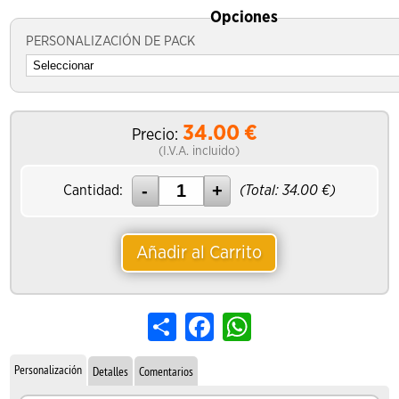
Opciones
PERSONALIZACIÓN DE PACK
34.00
€
Precio:
(I.V.A. incluido)
Cantidad:
(Total:
34.00
€)
Añadir al Carrito
Share
Facebook
WhatsApp
Personalización
Detalles
Comentarios