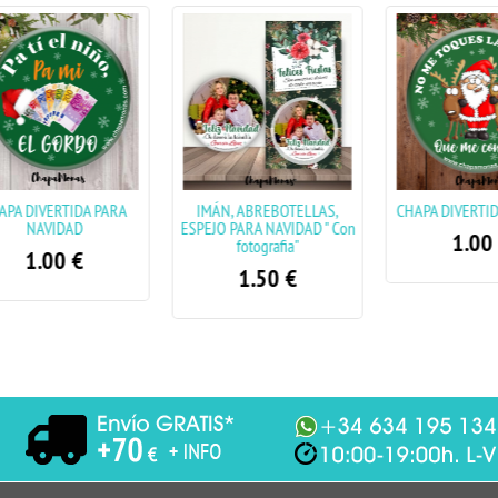
 DIVERTIDA PARA
IMÁN, ABREBOTELLAS,
CHAPA DIVERTIDA 
NAVIDAD
ESPEJO PARA NAVIDAD " Con
1.00
€
fotografia"
1.00
€
1.50
€