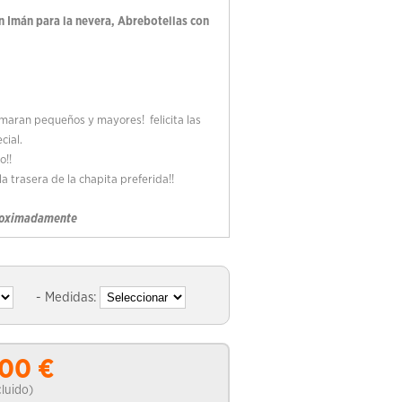
en Imán para la nevera, Abrebotellas con
amaran pequeños y mayores! felicita las
cial.
o!!
a trasera de la chapita preferida!!
proximadamente
- Medidas:
.00
€
ncluido)