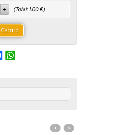
(Total:
1.00
€)
 Carrito
e
Facebook
WhatsApp
<
>