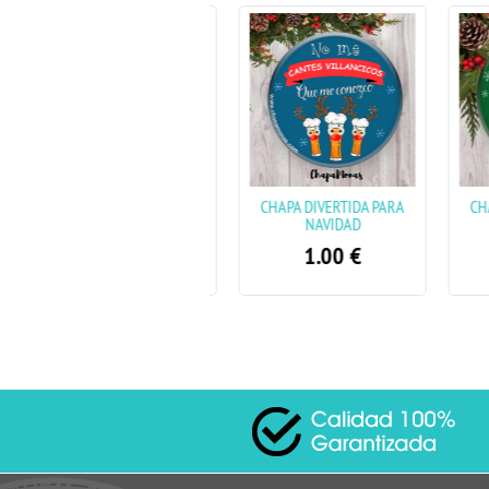
CHAPA PARA FELICITAR LA
CHAPA DIVERTIDA PARA
CHAPA
NAVIDAD " PAPÁ NOEL"
NAVIDAD
1.20
€
1.00
€