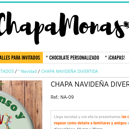
ALLES PARA INVITADOS
* CHOCOLATE PERSONALIZADO
* ¡CHAPAS!
VITADOS
/
* Navidad
/
CHAPA NAVIDEÑA DIVERTIDA
CHAPA NAVIDEÑA DIVE
Ref.: NA-09
Llega navidad y con ella te presentamos
las 
regalar como detalle a familiares y amigos
e