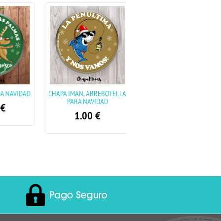
NAVIDAD
CHAPA IMAN, ABREBOTELLA
CHAPA ELFO
PARA NAVIDAD
PERSONALIZADA CON
NOMBRE
1.00
€
1.00
€