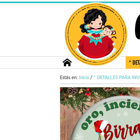
* DET
Estás en:
Inicio
/
* DETALLES PARA IN