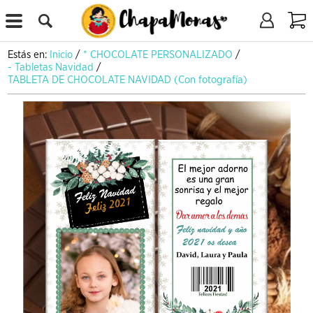
X
Estás en:
Inicio
/
* CHOCOLATE PERSONALIZADO
/
- Tabletas Navidad
/
TABLETA DE CHOCOLATE NAVIDAD (Con fotografía)