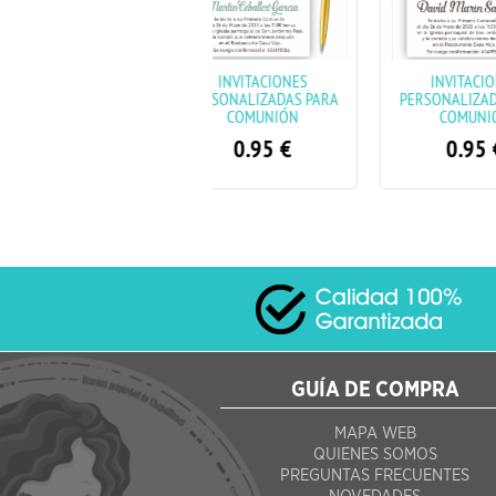
INVITACIONES
INVITACIONES
INVITA
PERSONALIZADAS PARA
PERSONALIZADAS PARA
COMUNIÓ
COMUNIÓN
COMUNIÓN
0.95
€
0.95
€
GUÍA DE COMPRA
MAPA WEB
QUIENES SOMOS
PREGUNTAS FRECUENTES