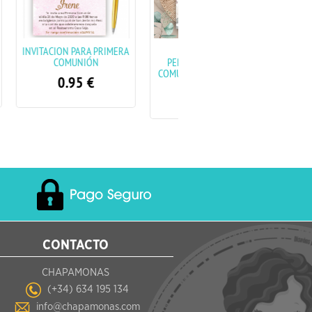
PRIMERA
INVITACIONES
INVITACIONES
N
PERSONALIZADAS DE
PERSONALIZADAS PARA
COMUNIÓN (Varios dibujos)
COMUNIÓN
0.95
€
0.95
€
CONTACTO
CHAPAMONAS
(+34) 634 195 134
info@chapamonas.com