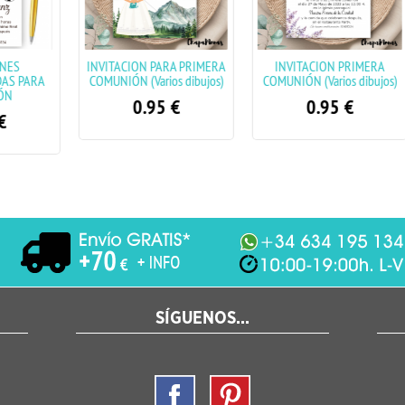
CION PARA PRIMERA
INVITACION PRIMERA
INVITACION PARA 
N (Varios dibujos)
COMUNIÓN (Varios dibujos)
COMUNIÓ
0.95
€
0.95
€
0.95
€
SÍGUENOS...