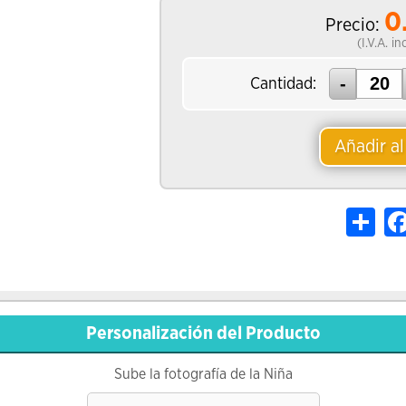
0
Precio:
(I.V.A. i
Cantidad:
Añadir al
Shar
Personalización del Producto
Sube la fotografía de la Niña