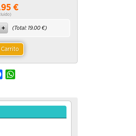
.95
€
ncluido)
(Total:
19.00
€)
 Carrito
e
Facebook
WhatsApp