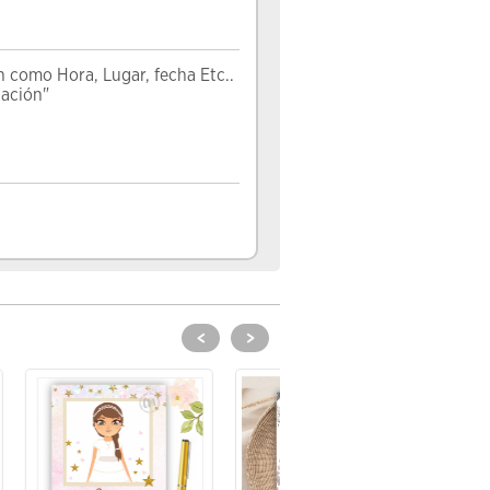
n como Hora, Lugar, fecha Etc..
zación"
<
>